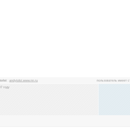
tolst
:
andytolst.www.nn.ru
пользователь имеет 
7 году