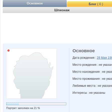
Основное
Блог
( 0 )
Шпионаж
Основное
Дата рождения :
28 Мая
19
Место рождения : не указа
Место нахождения : не ука
Место проживания : не ука
Любимые места : не указа
Интересы : не указаны
Портрет заполнен на 21 %