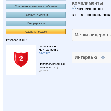
Комплименты
Отправить приватное сообщение
Комплиментов нет.
Вы не авторизованы! Чтоб
Добавить в друзья
Игнорировать
Сделать подарок
Метки лидеров
Разработчики ПО
популярность:
Не участвует в
рейтинге
Интервью
Привилегированный
пользователь
2
уровня