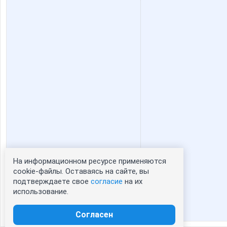
На информационном ресурсе применяются
Статистика портрета:
cookie-файлы. Оставаясь на сайте, вы
подтверждаете свое
согласие
на их
сейчас просматривают портрет - 0
использование.
зарегистрированные пользователи
посетившие портрет за 7 дней - 0
Согласен