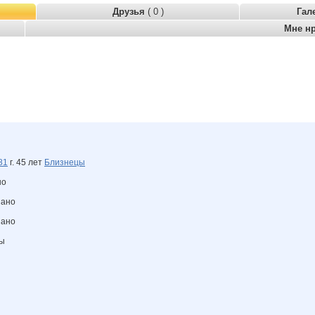
Друзья
( 0 )
Гал
Мне н
81
г. 45 лет
Близнецы
но
зано
зано
ны